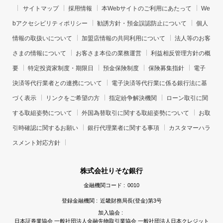
サイトマップ
採用情報
本Webサイトのご利用にあたって
We
bアクセシビリティポリシー
勧誘方針・預金誤認防止について
個人
情報の取扱いについて
加盟店情報の共同利用について
法人等のお客
さまの情報について
お客さま本位の業務運営
利益相反管理方針の概
要
特定投資家制度・期限日
預金保険制度
保険募集指針
電子
決済等代行業者との連携について
電子決済等代行業に係る銀行法に基
づく表示
リンクをご希望の方
指定紛争解決機関
ローン取引に関
する取組姿勢について
外国為替取引に関する取組姿勢について
お取
引時確認に関するお願い
銀行代理業者に関する事項
カスタマーハラ
スメント対応方針
株式会社りそな銀行
金融機関コード :
0010
登録金融機関 :
近畿財務局長(登金)第3号
加入協会 :
日本証券業協会 一般社団法人金融先物取引業協会 一般社団法人日本クレジット