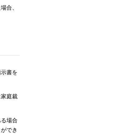
た場合、
指示書を
は家庭裁
ある場合
とができ