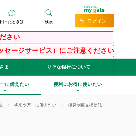
ログイン
困ったときは
検索
ス）にご注意ください
客さま
りそな銀行について
一に備えたい
便利にお得に使いたい
ム
将来や万一に備えたい
後見制度支援信託