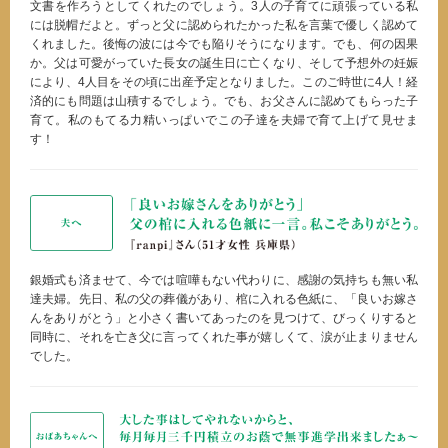
文書を作ろうとしてくれたのでしょう。3人の子育てに頑張っている私
には脱帽だよと。ずっと父に認められたかった私を言葉で優しく認めて
くれました。後悔の波には今でも陥りそうになります。でも、何の因果
か。父は可愛がっていた長女の誕生日に亡くなり、そして予想外の妊娠
により、4人目をその頃に出産予定となりました。このご時世に4人！経
済的にも問題は山積するでしょう。でも、お父さんに認めてもらった子
育て。私のもてる力精いっぱいでこの子達を夫婦で育て上げて見せま
す！
銀婚式も済ませて、今では喧嘩もない代わりに、感謝の気持ちも無い私
達夫婦。先日、私の父の葬儀があり、棺に入れる色紙に、「良いお嫁さ
んをありがとう」と小さく書いてあったのを見つけて、びっくりすると
同時に、それを亡き父に言ってくれた事が嬉しくて、涙が止まりません
でした。