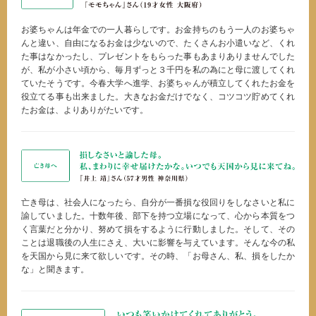
お婆ちゃんは年金での一人暮らしです。お金持ちのもう一人のお婆ちゃ
んと違い、自由になるお金は少ないので、たくさんお小遣いなど、くれ
た事はなかったし、プレゼントをもらった事もあまりありませんでした
が、私が小さい頃から、毎月ずっと３千円を私の為にと母に渡してくれ
ていたそうです。今春大学へ進学、お婆ちゃんが積立してくれたお金を
役立てる事も出来ました。大きなお金だけでなく、コツコツ貯めてくれ
たお金は、よりありがたいです。
亡き母は、社会人になったら、自分が一番損な役回りをしなさいと私に
諭していました。十数年後、部下を持つ立場になって、心から本質をつ
く言葉だと分かり、努めて損をするように行動しました。そして、その
ことは退職後の人生にさえ、大いに影響を与えています。そんな今の私
を天国から見に来て欲しいです。その時、「お母さん、私、損をしたか
な」と聞きます。