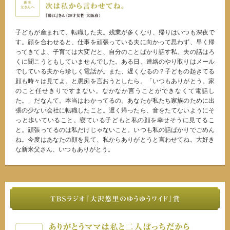
子どもが産まれて、転職した夫。残業が多くなり、帰りはいつも深夜で
す。顔を合わせると、仕事を頑張っている夫に向かって思わず、早く帰
ってきてよ、子育ては大変だと、自分のことばかり話す私。夫の話はろ
くに聞こうともしていませんでした。ある日、連絡のやり取りはメール
でしている夫から珍しく電話が。また、遅くなるの？子どもの起きてる
顔も時々は見てよ。と愚痴を言おうとしたら。「いつもありがとう。家
のこと任せきりですまない。なかなか言うことができなくて電話し
た。」だなんて。本当はわかってるの。あなたが私たち家族のために出
張の少ない会社に転職したこと。遅く帰ったら、音をたてないようにそ
っと歩いていること。寝ている子どもと私の顔を幸せそうに見てるこ
と。頑張ってるのは私だけじゃないこと。いつも私の話ばかりでごめん
ね。今度はあなたの顔を見て、私からありがとうと言わせてね。大好き
な新米父さん、いつもありがとう。