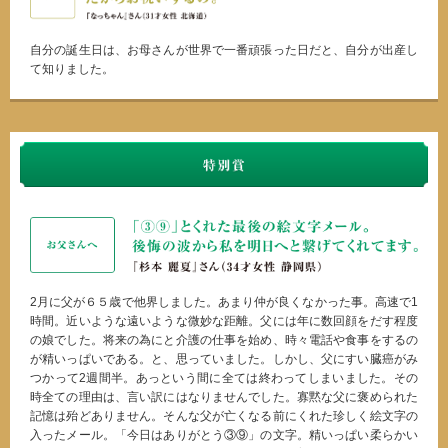
自分の誕生日は、お母さんが世界で一番頑張った日だと、自分が出産し
て知りました。
2月に父が６５歳で他界しました。あまり仲が良くなかった事。高速で1
時間。近いような遠いような微妙な距離。父には年に数回顔をだす程度
の娘でした。将来の為にと介護の仕事を始め、時々電話や食事をするの
が精いっぱいである。と、思っていました。しかし、父にすい臓癌がみ
つかって2週間半。あっという間に全ては終わってしまいました。その
時全ての理由は、言い訳にはなりませんでした。寡黙な父に褒められた
記憶は殆どありません。そんな父が亡くなる前にくれた珍しく絵文字の
入ったメール。「今日はありがとう③⑨」の文字。精いっぱい柔らかい