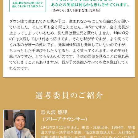
ダウン症で生まれてきた我が子は、生まれながらにして心臓に穴が開い
ていました。そして耳も全く聞こえません。今5才ですが、全く成長が
止まってしまっているため、見た目は新生児と変わりません。1年の3分
の1は入院しており付きっ切りです。そんな我が子ですが、よく笑って
くれるのが唯一の救いです。身体同様知識も発達していないのですが、
ちょっとした手遊びをしたりすると、よく笑ってくれます。その笑顔も
親バカですが、とてもかわいいのです。子供の面倒を見ることに疲れ果
ててしまうこともありますが、我が子の笑顔がすべてを吹き飛ばしてく
れるのです。
1941年2月11日生まれ。東京・浅草出身。1964年、早稲
田大学第一法学部卒業後、TBS東京放送入社。入社後5年
間報道番組を担当しその後、主にラジオをメインに歌謡