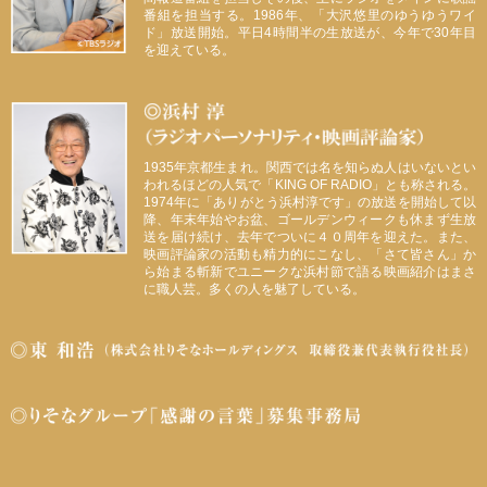
番組を担当する。1986年、「大沢悠里のゆうゆうワイ
ド」放送開始。平日4時間半の生放送が、今年で30年目
を迎えている。
1935年京都生まれ。関西では名を知らぬ人はいないとい
われるほどの人気で「KING OF RADIO」とも称される。
1974年に「ありがとう浜村淳です」の放送を開始して以
降、年末年始やお盆、ゴールデンウィークも休まず生放
送を届け続け、去年でついに４０周年を迎えた。また、
映画評論家の活動も精力的にこなし、「さて皆さん」か
ら始まる斬新でユニークな浜村節で語る映画紹介はまさ
に職人芸。多くの人を魅了している。