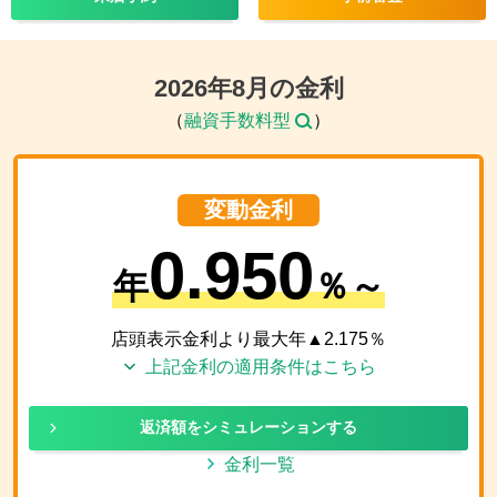
2026
年
8
月の金利
（
融資手数料型
）
変動金利
0.950
年
％～
店頭表示金利より最大年▲
2.175
％
上記金利の適用条件はこちら
返済額をシミュレーションする
金利一覧