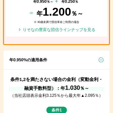
0.950
0.250
年
％～
年
％
1.200
年
％～
※ 40歳未満で団信革命ご利用の場合
りそなの豊富な団信ラインナップを見る
年
0.950
%の適用条件
条件1,2を満たさない場合の金利（変動金利・
1.030
融資手数料型）：年
％～
（当社店頭表示金利
3.125
％から最大年▲
2.095
％）
条件1