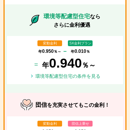
環境等配慮型住宅
なら
さらに金利優遇
変動金利
SX金利プラン
0.950
0.010
年
％～
年
％
0.940
年
％～
環境等配慮型住宅の条件を見る
団信
を充実させても
この金利！
変動金利
団信上乗せ