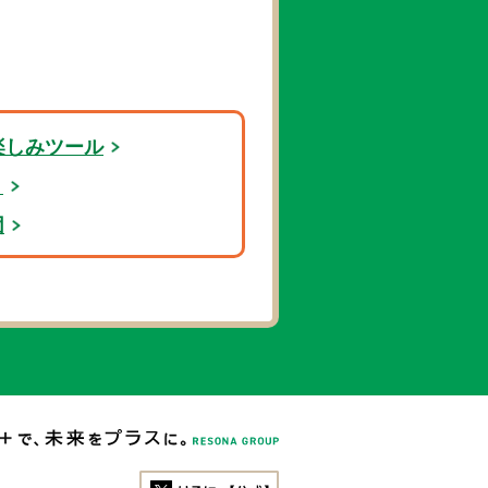
楽しみツール
ト
団