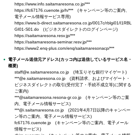
https://www.info.saitamaresona.co.jp/***
https://fc67176.cuenote.jp/h/*** (キャンペーン等のご案内、
電子メール情報サービス専用)
https://www.b-direct.saitamaresona.co.jp/0017c/rblgi01/I1RBL
GI01-S01.do (ビジネスダイレクトのログインページ)
https://saitamaresona.resv.jp/***
https://saitamaresona-seminar.resv.jp/***
https://www2.enq-plus.com/enq/saitamaresonacp/***
電子メール送信元アドレス(カッコ内は送信しているサービス名・
概要)
staff@e.saitamaresona.co.jp (埼玉りそな銀行マイゲート)
***@e.saitamaresona.co.jp (資料請求、およびマイゲート・
ビジネスダイレクトの取引(受付完了・手続不成立等)に関する
ご案内)
***@saitamaresona.resona-gr.co.jp (キャンペーン等のご案
内、電子メール情報サービス)
***@i.saitamaresona.co.jp (2021年4月7日以降のキャンペー
ン等のご案内、電子メール情報サービス)
fc67176.cuenote.jp (キャンペーン等のご案内、電子メール
情報サービス)