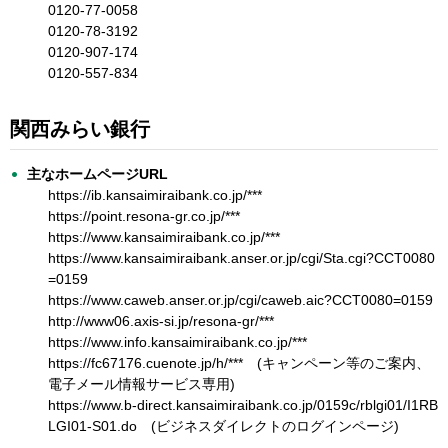
0120-77-0058
0120-78-3192
0120-907-174
0120-557-834
関西みらい銀行
主なホームページURL
https://ib.kansaimiraibank.co.jp/***
https://point.resona-gr.co.jp/***
https://www.kansaimiraibank.co.jp/***
https://www.kansaimiraibank.anser.or.jp/cgi/Sta.cgi?CCT0080
=0159
https://www.caweb.anser.or.jp/cgi/caweb.aic?CCT0080=0159
http://www06.axis-si.jp/resona-gr/***
https://www.info.kansaimiraibank.co.jp/***
https://fc67176.cuenote.jp/h/*** (キャンペーン等のご案内、
電子メール情報サービス専用)
https://www.b-direct.kansaimiraibank.co.jp/0159c/rblgi01/I1RB
LGI01-S01.do (ビジネスダイレクトのログインページ)