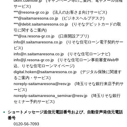
dkim.cuenote.jp (キャンペーン等のご案内、電子メール情報
サービス)
***@resona-gr.co.jp (法人のお客さま向けサービス)
***@saitamaresona.co.jp (ビジネスヘルプデスク)
***@debit.saitamaresona.co.jp (りそなデビットカードの取
引に関するご案内)
***@oa.resona-gr.co.jp (口座開設アプリ)
info@l.saitamaresona.co.jp (りそな住宅ローン電子契約サー
ビス)
info@n.saitamaresona.co.jp (りそな住宅ローンナビ)
info@jl.resona-gr.co.jp (りそな住宅ローン事前審査Web申
込、りそな住宅ローンマイページ)
digital.hoken@saitamaresona.co.jp (デジタル保険に関連す
るご案内・サービス)
noreply-saitamaresona@resv.jp (埼玉りそな銀行来店予約サ
ービス)
noreply-saitamaresona_seminar@resv.jp (埼玉りそな銀行
セミナー予約サービス)
ショートメッセージ送信元電話番号および、自動音声発信元電話
番号
0120-56-7093