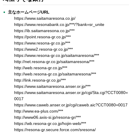
主なホームページURL
https://www.saitamaresona.co.jp/
https://www.resonabank.co.jp/***/?bank=sr_unite
https://ib.saitamaresona.co.jp/***
https://point.resona-gr.co.jp/***
https://www.resona-gr.co.jp/***
https://www2.resona-gr.co.jp/***
https://www.resona-gr.co.jp/saitamaresona/***
http://net.resona-gr.co.jp/saitamaresona/***
http://web.resona-gr.co.jp/***
http://web.resona-gr.co.jp/saitamaresona/***
http://link.resona-gr.co.jp/***
https://www.saitamaresona.anser.or.jp/***
https://www.saitamaresona.anser.or.jp/cgi/Sta.cgi?CCT0080=
0017
https://www.caweb.anser.or.jp/cgi/caweb.aic?CCT0080=0017
http://www.ea-plus.com/***
http://www06.axis-si.jp/resona-gr/***
https://wb.resona-gr.co.jp/hojin-web/***
https://resona-gr.secure.force.com/sresona/