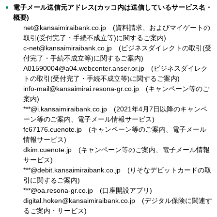
電子メール送信元アドレス(カッコ内は送信しているサービス名・
概要)
net@kansaimiraibank.co.jp (資料請求、およびマイゲートの
取引(受付完了・手続不成立等)に関するご案内)
c-net@kansaimiraibank.co.jp (ビジネスダイレクトの取引(受
付完了・手続不成立等)に関するご案内)
A01590004@a04.webcenter.anser.or.jp (ビジネスダイレク
トの取引(受付完了・手続不成立等)に関するご案内)
info-mail@kansaimirai.resona-gr.co.jp (キャンペーン等のご
案内)
***@i.kansaimiraibank.co.jp (2021年4月7日以降のキャンペ
ーン等のご案内、電子メール情報サービス)
fc67176.cuenote.jp (キャンペーン等のご案内、電子メール
情報サービス)
dkim.cuenote.jp (キャンペーン等のご案内、電子メール情報
サービス)
***@debit.kansaimiraibank.co.jp (りそなデビットカードの取
引に関するご案内)
***@oa.resona-gr.co.jp (口座開設アプリ)
digital.hoken@kansaimiraibank.co.jp (デジタル保険に関連す
るご案内・サービス)