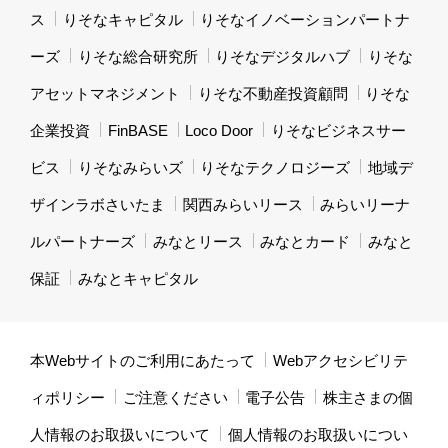
ス
りそなキャピタル
りそなイノベーションパートナ
ーズ
りそな総合研究所
りそなデジタルハブ
りそな
アセットマネジメント
りそな不動産投資顧問
りそな
企業投資
FinBASE
Loco Door
りそなビジネスサー
ビス
りそなみらいズ
りそなテクノロジーズ
地域デ
ザインラボさいたま
関西みらいリース
みらいリーナ
ルパートナーズ
みなとリース
みなとカード
みなと
保証
みなとキャピタル
本Webサイトのご利用にあたって
Webアクセシビリテ
ィポリシー
ご注意ください
電子公告
株主さまの個
人情報のお取扱いについて
個人情報のお取扱いについ