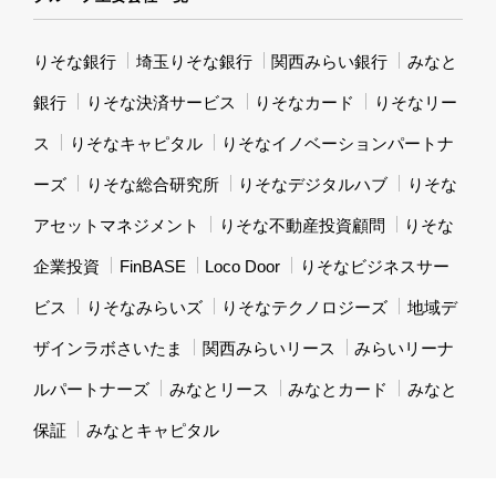
りそな銀行
埼玉りそな銀行
関西みらい銀行
みなと
銀行
りそな決済サービス
りそなカード
りそなリー
ス
りそなキャピタル
りそなイノベーションパートナ
ーズ
りそな総合研究所
りそなデジタルハブ
りそな
アセットマネジメント
りそな不動産投資顧問
りそな
企業投資
FinBASE
Loco Door
りそなビジネスサー
ビス
りそなみらいズ
りそなテクノロジーズ
地域デ
ザインラボさいたま
関西みらいリース
みらいリーナ
ルパートナーズ
みなとリース
みなとカード
みなと
保証
みなとキャピタル