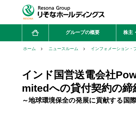
グループの概要
株主
ホーム
ニュースルーム
インフォメーション・
インド国営送電会社Power Gri
mitedへの貸付契約の
～地球環境保全の発展に貢献する国