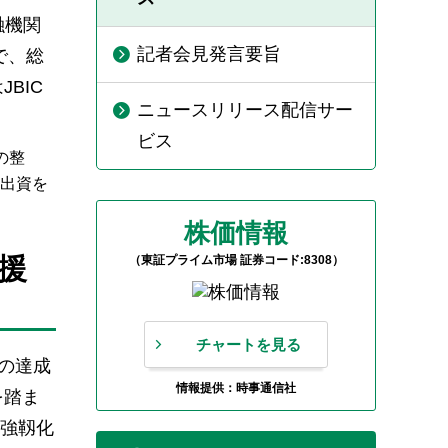
融機関
記者会見発言要旨
間で、総
BIC
ニュースリリース配信サー
ビス
の整
出資を
株価情報
援
（東証プライム市場 証券コード:8308）
チャートを見る
その達成
情報提供：時事通信社
を踏ま
力強靱化