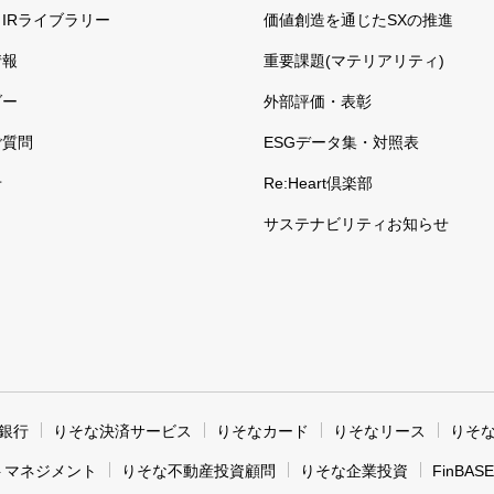
IRライブラリー
価値創造を通じたSXの推進
情報
重要課題(マテリアリティ)
ダー
外部評価・表彰
ご質問
ESGデータ集・対照表
せ
Re:Heart倶楽部
サステナビリティお知らせ
銀行
りそな決済サービス
りそなカード
りそなリース
りそ
トマネジメント
りそな不動産投資顧問
りそな企業投資
FinBASE