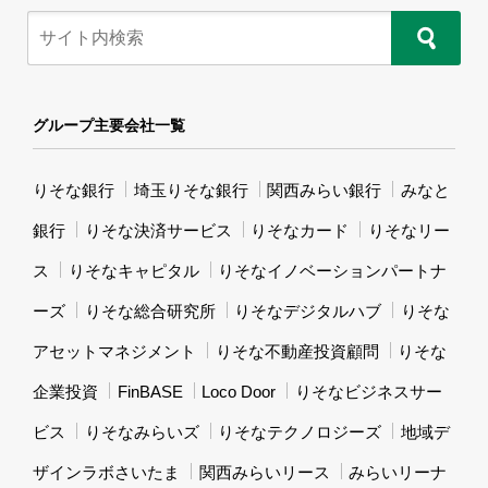
グループ主要会社一覧
りそな銀行
埼玉りそな銀行
関西みらい銀行
みなと
銀行
りそな決済サービス
りそなカード
りそなリー
ス
りそなキャピタル
りそなイノベーションパートナ
ーズ
りそな総合研究所
りそなデジタルハブ
りそな
アセットマネジメント
りそな不動産投資顧問
りそな
企業投資
FinBASE
Loco Door
りそなビジネスサー
ビス
りそなみらいズ
りそなテクノロジーズ
地域デ
ザインラボさいたま
関西みらいリース
みらいリーナ