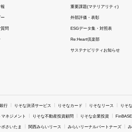
情報
重要課題(マテリアリティ)
ダー
外部評価・表彰
ご質問
ESGデータ集・対照表
せ
Re:Heart倶楽部
サステナビリティお知らせ
銀行
りそな決済サービス
りそなカード
りそなリース
りそ
トマネジメント
りそな不動産投資顧問
りそな企業投資
FinBASE
ラボさいたま
関西みらいリース
みらいリーナルパートナーズ
み