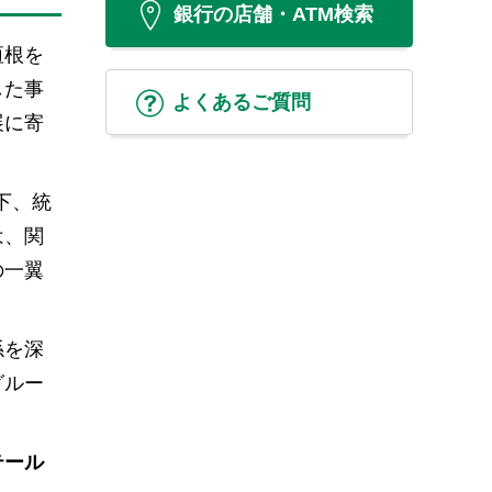
銀行の店舗・ATM検索
垣根を
した事
よくあるご質問
展に寄
下、統
は、関
の一翼
係を深
グルー
テール