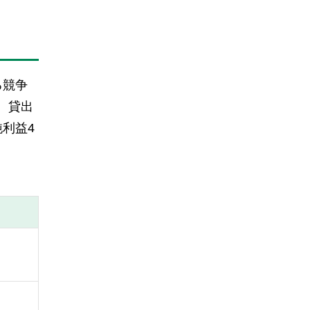
る競争
、貸出
純利益4