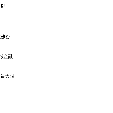
（以
に歩む
域金融
を最大限