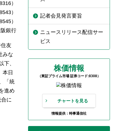
316）
543）
記者会見発言要旨
545）
大阪銀行
ニュースリリース配信サー
ビス
井住友
社みな
以下、
株価情報
、本日
（東証プライム市場 証券コード:8308）
、「統
を進め
統合に
チャートを見る
情報提供：時事通信社