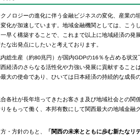
テクノロジーの進化に伴う金融ビジネスの変化、産業の
造変化が加速しています。地域金融機関としては、こう
を一早く構築することで、これまで以上に地域経済の発
新たな出発点にしたいと考えております。
総生産（約80兆円）が国内GDPの16％を占める状況
関西経済のさらなる活性化や力強い発展に貢献すること
の最大の使命であり、ひいては日本経済の持続的な成長
統合各社が長年培ってきたお客さま及び地域社会との関
誇りをもって働く、本邦有数にして関西最大の地域金融
え方・方針のもと、
「関西の未来とともに歩む新たなリ