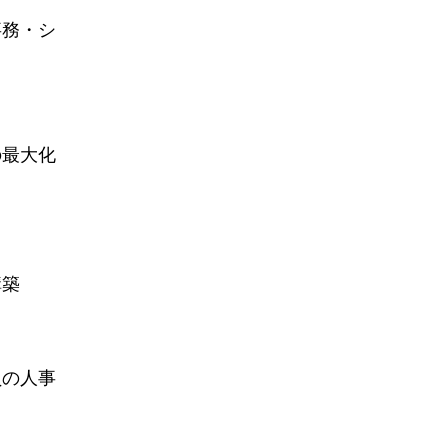
事務・シ
の最大化
構築
員の人事