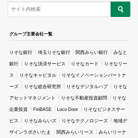
グループ主要会社一覧
りそな銀行
埼玉りそな銀行
関西みらい銀行
みなと
銀行
りそな決済サービス
りそなカード
りそなリー
ス
りそなキャピタル
りそなイノベーションパートナ
ーズ
りそな総合研究所
りそなデジタルハブ
りそな
アセットマネジメント
りそな不動産投資顧問
りそな
企業投資
FinBASE
Loco Door
りそなビジネスサー
ビス
りそなみらいズ
りそなテクノロジーズ
地域デ
ザインラボさいたま
関西みらいリース
みらいリーナ