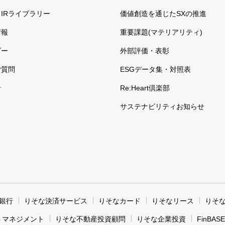
IRライブラリー
価値創造を通じたSXの推進
情報
重要課題(マテリアリティ)
ダー
外部評価・表彰
ご質問
ESGデータ集・対照表
せ
Re:Heart倶楽部
サステナビリティお知らせ
銀行
りそな決済サービス
りそなカード
りそなリース
りそ
トマネジメント
りそな不動産投資顧問
りそな企業投資
FinBASE