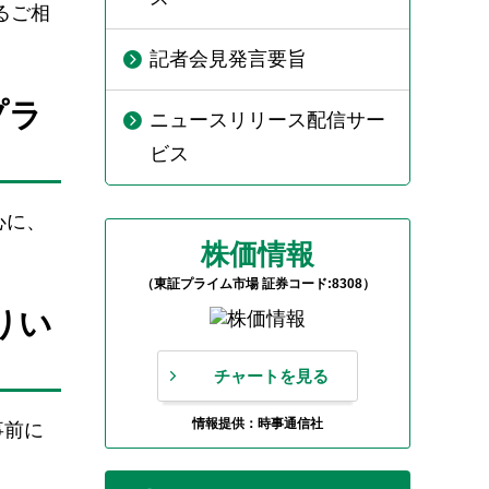
るご相
記者会見発言要旨
プラ
ニュースリリース配信サー
ビス
心に、
株価情報
（東証プライム市場 証券コード:8308）
りい
チャートを見る
情報提供：時事通信社
事前に