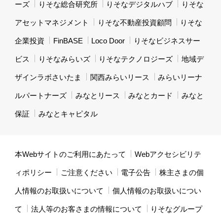
ーズ
りそな総合研究所
りそなデジタルハブ
りそな
アセットマネジメント
りそな不動産投資顧問
りそな
企業投資
FinBASE
Loco Door
りそなビジネスサー
ビス
りそなみらいズ
りそなテクノロジーズ
地域デ
ザインラボさいたま
関西みらいリース
みらいリーナ
ルパートナーズ
みなとリース
みなとカード
みなと
保証
みなとキャピタル
本Webサイトのご利用にあたって
Webアクセシビリテ
ィポリシー
ご注意ください
電子公告
株主さまの個
人情報のお取扱いについて
個人情報のお取扱いについ
て
法人等のお客さまの情報について
りそなグループ