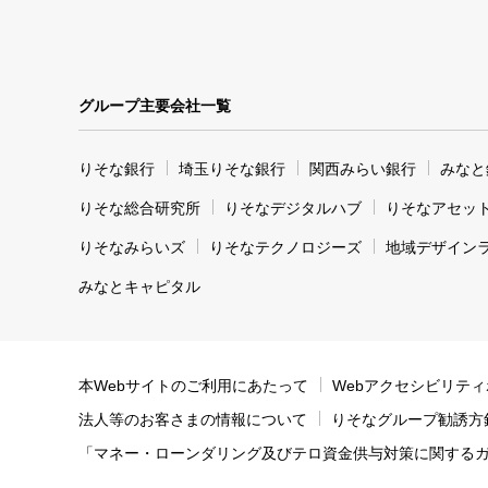
グループ主要会社一覧
りそな銀行
埼玉りそな銀行
関西みらい銀行
みなと
りそな総合研究所
りそなデジタルハブ
りそなアセッ
りそなみらいズ
りそなテクノロジーズ
地域デザイン
みなとキャピタル
本Webサイトのご利用にあたって
Webアクセシビリテ
法人等のお客さまの情報について
りそなグループ勧誘方
「マネー・ローンダリング及びテロ資金供与対策に関する