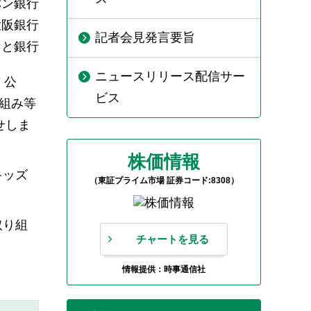
バン銀行
大阪銀行
記者会見発言要旨
なと銀行
ニュースリリース配信サー
 公
ビス
仕組み等
せしま
株価情報
キッズ
（東証プライム市場 証券コード:8308）
取り組
チャートを見る
情報提供：時事通信社