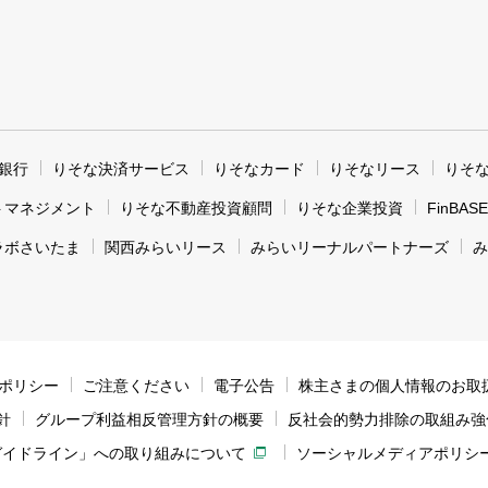
銀行
りそな決済サービス
りそなカード
りそなリース
りそ
トマネジメント
りそな不動産投資顧問
りそな企業投資
FinBASE
ラボさいたま
関西みらいリース
みらいリーナルパートナーズ
み
ィポリシー
ご注意ください
電子公告
株主さまの個人情報のお取
針
グループ利益相反管理方針の概要
反社会的勢力排除の取組み強
ガイドライン」への取り組みについて
ソーシャルメディアポリシ