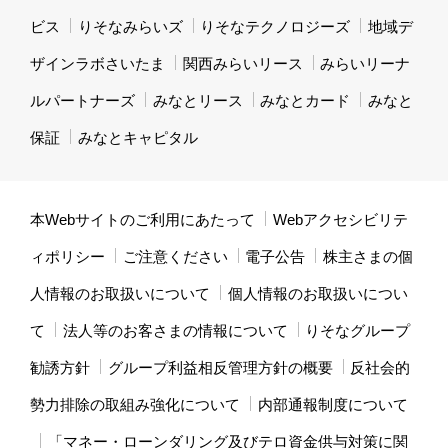
ビス
りそなみらいズ
りそなテクノロジーズ
地域デ
ザインラボさいたま
関西みらいリース
みらいリーナ
ルパートナーズ
みなとリース
みなとカード
みなと
保証
みなとキャピタル
本Webサイトのご利用にあたって
Webアクセシビリテ
ィポリシー
ご注意ください
電子公告
株主さまの個
人情報のお取扱いについて
個人情報のお取扱いについ
て
法人等のお客さまの情報について
りそなグループ
勧誘方針
グループ利益相反管理方針の概要
反社会的
勢力排除の取組み強化について
内部通報制度について
「マネー・ローンダリング及びテロ資金供与対策に関