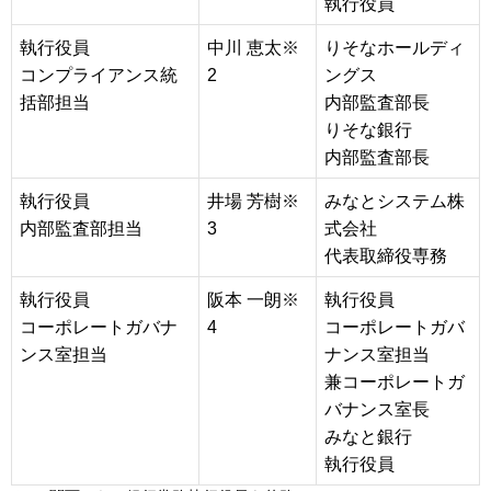
執行役員
執行役員
中川 恵太※
りそなホールディ
コンプライアンス統
2
ングス
括部担当
内部監査部長
りそな銀行
内部監査部長
執行役員
井場 芳樹※
みなとシステム株
内部監査部担当
3
式会社
代表取締役専務
執行役員
阪本 一朗※
執行役員
コーポレートガバナ
4
コーポレートガバ
ンス室担当
ナンス室担当
兼コーポレートガ
バナンス室長
みなと銀行
執行役員