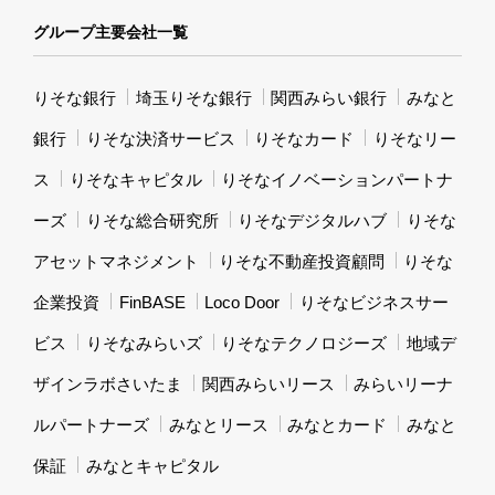
グループ主要会社一覧
りそな銀行
埼玉りそな銀行
関西みらい銀行
みなと
銀行
りそな決済サービス
りそなカード
りそなリー
ス
りそなキャピタル
りそなイノベーションパートナ
ーズ
りそな総合研究所
りそなデジタルハブ
りそな
アセットマネジメント
りそな不動産投資顧問
りそな
企業投資
FinBASE
Loco Door
りそなビジネスサー
ビス
りそなみらいズ
りそなテクノロジーズ
地域デ
ザインラボさいたま
関西みらいリース
みらいリーナ
ルパートナーズ
みなとリース
みなとカード
みなと
保証
みなとキャピタル