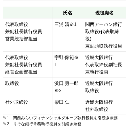
氏名
現役職名
代表取締役
三浦 清※1
関西アーバン銀行
兼副社長執行役員
取締役(代表取締
営業統括部担当
役)
兼副頭取執行役員
代表取締役
宇野 保範※
近畿大阪銀行
兼副社長執行役員
1
代表取締役副社長
経営企画部担当
兼執行役員
取締役
浜田 勇一郎
近畿大阪銀行
※2
取締役
社外取締役
柴田 仁
近畿大阪銀行
社外取締役
※1
関西みらいフィナンシャルグループ執行役員を引続き兼務
※2
りそな銀行常務執行役員を引続き兼務