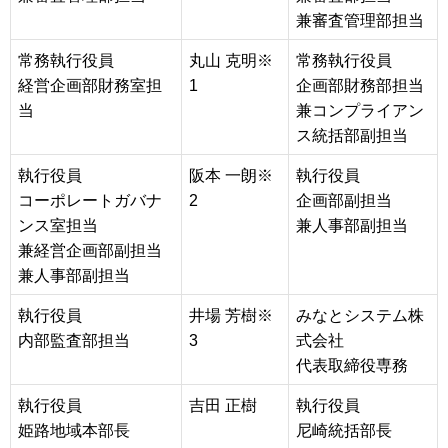
兼審査管理部担当
常務執行役員
丸山 克明※
常務執行役員
経営企画部財務室担
1
企画部財務部担当
当
兼コンプライアン
ス統括部副担当
執行役員
阪本 一朗※
執行役員
コーポレートガバナ
2
企画部副担当
ンス室担当
兼人事部副担当
兼経営企画部副担当
兼人事部副担当
執行役員
井場 芳樹※
みなとシステム株
内部監査部担当
3
式会社
代表取締役専務
執行役員
吉田 正樹
執行役員
姫路地域本部長
尼崎統括部長