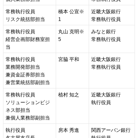
常務執行役員
橋本 公宣※
近畿大阪銀行
リスク統括部担当
1
常務執行役員
常務執行役員
丸山 克明※
みなと銀行
経営企画部財務室担
5
常務執行役員
当
常務執行役員
宮脇 平和
近畿大阪銀行
業務開発部担当
常務執行役員
兼資金証券部担当
兼営業統括部副担当
常務執行役員
植村 知之
近畿大阪銀行
ソリューションビジ
執行役員
ネス部担当
兼個人業務部副担当
執行役員
房本 秀進
関西アーバン銀行
名古屋支店長
執行役員