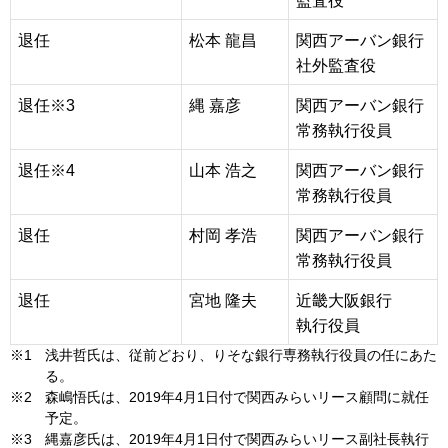
監査役
退任
松本 龍昌
関西アーバン銀行
社外監査役
退任※3
縄 嘉彦
関西アーバン銀行
常務執行役員
退任※4
山本 浩之
関西アーバン銀行
常務執行役員
退任
村岡 孝浩
関西アーバン銀行
常務執行役員
退任
宮地 隆夫
近畿大阪銀行
執行役員
※1
浅井哲氏は、従前どおり、りそな銀行専務執行役員の任にあた
る。
※2
森嶋悟氏は、2019年4月1日付で関西みらいリース顧問に就任
予定。
※3
縄嘉彦氏は、2019年4月1日付で関西みらいリース副社長執行