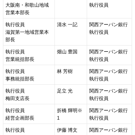
大阪南・和歌山地域
執行役員
営業本部長
執行役員
清水 一記
関西アーバン銀行
滋賀第一地域営業本
執行役員
部長
執行役員
畑山 豊国
関西アーバン銀行
営業統括部長
執行役員
執行役員
林 芳樹
関西アーバン銀行
事務統括部長
執行役員
執行役員
足立 光
関西アーバン銀行
梅田支店長
執行役員
執行役員
折橋 輝明※
関西アーバン銀行
経営企画部長
1
執行役員
執行役員
伊藤 博文
関西アーバン銀行