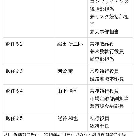
コンプライアンス
統括部担当
兼リスク統括部担
当
兼人事部担当
退任※2
織田 研二郎
常務取締役
兼常務執行役員
監査部担当
退任※3
阿曽 薫
常務執行役員
姫路地域本部長
退任※4
山下 勝司
常務執行役員
市場金融部副担当
兼市場金融部長
退任※5
熊谷 和也
執行役員
総務部長
※1
近藤智彦氏は、2019年4月1日付でみなと銀行顧問就任を経