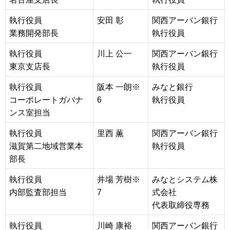
執行役員
安田 彰
関西アーバン銀行
業務開発部長
執行役員
執行役員
川上 公一
関西アーバン銀行
東京支店長
執行役員
執行役員
阪本 一朗※
みなと銀行
コーポレートガバナ
6
執行役員
ンス室担当
執行役員
里西 薫
関西アーバン銀行
滋賀第二地域営業本
執行役員
部長
執行役員
井場 芳樹※
みなとシステム株
内部監査部担当
7
式会社
代表取締役専務
執行役員
川崎 康裕
関西アーバン銀行