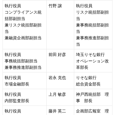
執行役員
竹野 譲
執行役員
コンプライアンス統
リスク統括部副担
括部副担当
当
兼リスク統括部副担
兼事務統括部副担
当
当
兼融資企画部副担当
兼事務推進部副担
当
執行役員
前田 好彦
埼玉りそな銀行
事務統括部副担当
オペレーション改
兼事務推進部副担当
革部長
執行役員
岩永 克也
りそな銀行
市場金融部長
総合資金部長
執行役員
上月 敏彦
神戸西統括部 理
内部監査部長
事 部長
執行役員
藤井 英二
企画部広報室 理