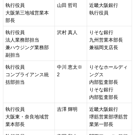
執行役員
山田 哲司
近畿大阪銀行
大阪第三地域営業本
執行役員
部長
執行役員
沢村 真人
りそな銀行
法人業務部担当
九州営業本部長
兼ハウジング業務部
兼福岡支店長
副担当
執行役員
中川 恵太※
りそなホールディ
コンプライアンス統
2
ングス
括部担当
内部監査部長
りそな銀行
内部監査部長
執行役員
吉澤 輝明
近畿大阪銀行
大阪東・奈良地域営
堺筋営業部堺筋営
業本部長
業第一部長