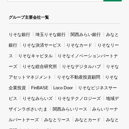
グループ主要会社一覧
りそな銀行
埼玉りそな銀行
関西みらい銀行
みなと
銀行
りそな決済サービス
りそなカード
りそなリー
ス
りそなキャピタル
りそなイノベーションパートナ
ーズ
りそな総合研究所
りそなデジタルハブ
りそな
アセットマネジメント
りそな不動産投資顧問
りそな
企業投資
FinBASE
Loco Door
りそなビジネスサー
ビス
りそなみらいズ
りそなテクノロジーズ
地域デ
ザインラボさいたま
関西みらいリース
みらいリーナ
ルパートナーズ
みなとリース
みなとカード
みなと