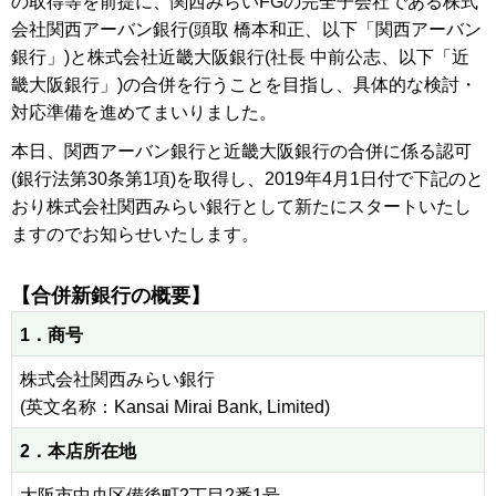
の取得等を前提に、関西みらいFGの完全子会社である株式
会社関西アーバン銀行(頭取 橋本和正、以下「関西アーバン
銀行」)と株式会社近畿大阪銀行(社長 中前公志、以下「近
畿大阪銀行」)の合併を行うことを目指し、具体的な検討・
対応準備を進めてまいりました。
本日、関西アーバン銀行と近畿大阪銀行の合併に係る認可
(銀行法第30条第1項)を取得し、2019年4月1日付で下記のと
おり株式会社関西みらい銀行として新たにスタートいたし
ますのでお知らせいたします。
【合併新銀行の概要】
1．商号
株式会社関西みらい銀行
(英文名称：Kansai Mirai Bank, Limited)
2．本店所在地
大阪市中央区備後町2丁目2番1号