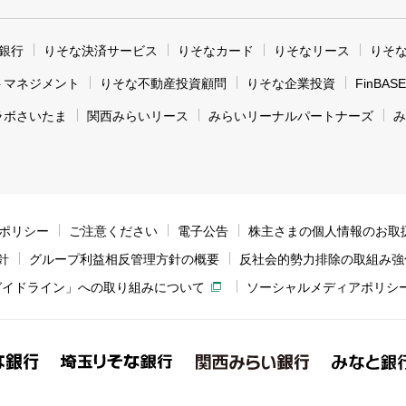
銀行
りそな決済サービス
りそなカード
りそなリース
りそ
トマネジメント
りそな不動産投資顧問
りそな企業投資
FinBASE
ラボさいたま
関西みらいリース
みらいリーナルパートナーズ
み
ィポリシー
ご注意ください
電子公告
株主さまの個人情報のお取
針
グループ利益相反管理方針の概要
反社会的勢力排除の取組み強
ガイドライン」への取り組みについて
ソーシャルメディアポリシ