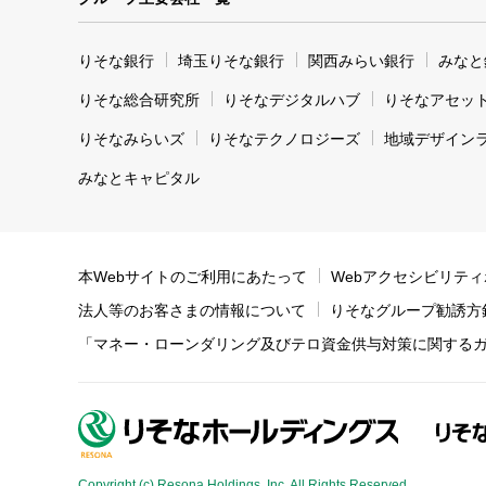
りそな銀行
埼玉りそな銀行
関西みらい銀行
みなと
りそな総合研究所
りそなデジタルハブ
りそなアセッ
りそなみらいズ
りそなテクノロジーズ
地域デザイン
みなとキャピタル
本Webサイトのご利用にあたって
Webアクセシビリテ
法人等のお客さまの情報について
りそなグループ勧誘方
「マネー・ローンダリング及びテロ資金供与対策に関する
Copyright (c) Resona Holdings, Inc. All Rights Reserved.