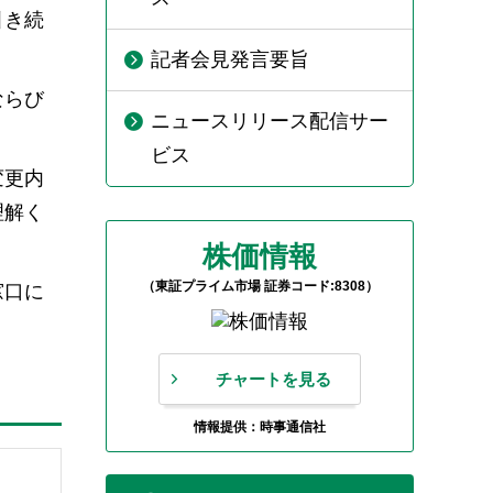
引き続
記者会見発言要旨
ならび
ニュースリリース配信サー
ビス
変更内
理解く
株価情報
（東証プライム市場 証券コード:8308）
窓口に
チャートを見る
情報提供：時事通信社