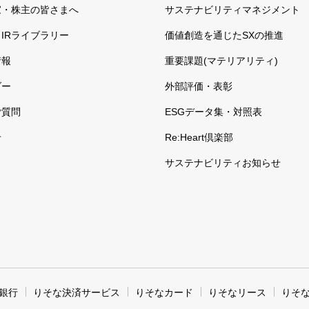
家・株主の皆さまへ
サステナビリティマネジメント
IRライブラリー
価値創造を通じたSXの推進
情報
重要課題(マテリアリティ)
ダー
外部評価・表彰
ご質問
ESGデータ集・対照表
せ
Re:Heart倶楽部
サステナビリティお知らせ
銀行
りそな決済サービス
りそなカード
りそなリース
りそ