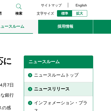
サイトマップ
English
文字サイズ
標準
拡大
問
検索
ニュースルーム
採用情報
応に
ニュースルーム
ニュースルームトップ
年4月7日
ニュースリリース
そな銀行
インフォメーション・プラ
スの感
ス