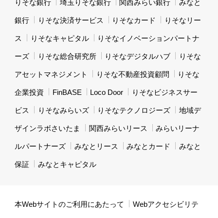
りそな銀行
埼玉りそな銀行
関西みらい銀行
みなと
銀行
りそな決済サービス
りそなカード
りそなリー
ス
りそなキャピタル
りそなイノベーションパートナ
ーズ
りそな総合研究所
りそなデジタルハブ
りそな
アセットマネジメント
りそな不動産投資顧問
りそな
企業投資
FinBASE
Loco Door
りそなビジネスサー
ビス
りそなみらいズ
りそなテクノロジーズ
地域デ
ザインラボさいたま
関西みらいリース
みらいリーナ
ルパートナーズ
みなとリース
みなとカード
みなと
保証
みなとキャピタル
本Webサイトのご利用にあたって
Webアクセシビリテ