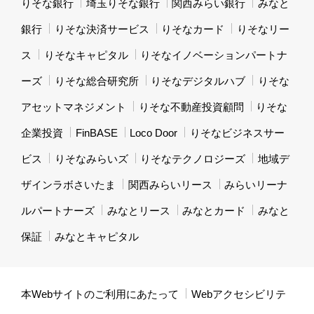
りそな銀行
埼玉りそな銀行
関西みらい銀行
みなと
銀行
りそな決済サービス
りそなカード
りそなリー
ス
りそなキャピタル
りそなイノベーションパートナ
ーズ
りそな総合研究所
りそなデジタルハブ
りそな
アセットマネジメント
りそな不動産投資顧問
りそな
企業投資
FinBASE
Loco Door
りそなビジネスサー
ビス
りそなみらいズ
りそなテクノロジーズ
地域デ
ザインラボさいたま
関西みらいリース
みらいリーナ
ルパートナーズ
みなとリース
みなとカード
みなと
保証
みなとキャピタル
本Webサイトのご利用にあたって
Webアクセシビリテ