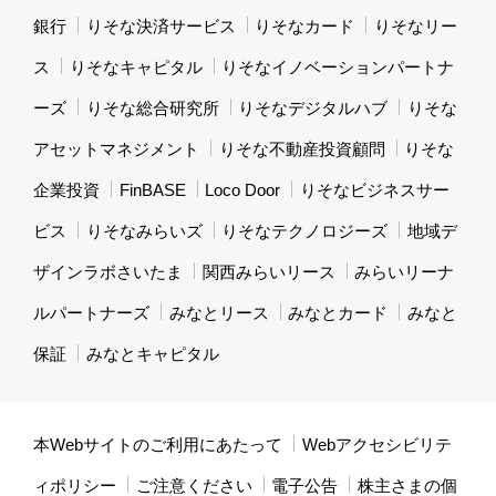
銀行
りそな決済サービス
りそなカード
りそなリー
ス
りそなキャピタル
りそなイノベーションパートナ
ーズ
りそな総合研究所
りそなデジタルハブ
りそな
アセットマネジメント
りそな不動産投資顧問
りそな
企業投資
FinBASE
Loco Door
りそなビジネスサー
ビス
りそなみらいズ
りそなテクノロジーズ
地域デ
ザインラボさいたま
関西みらいリース
みらいリーナ
ルパートナーズ
みなとリース
みなとカード
みなと
保証
みなとキャピタル
本Webサイトのご利用にあたって
Webアクセシビリテ
ィポリシー
ご注意ください
電子公告
株主さまの個