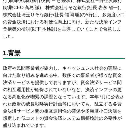
行(取締役頭取執行役員 三毛 兼承)、株式会社三井住友銀行
(頭取CEO 髙島 誠)、株式会社りそな銀行(社長 岩永 省一)、
株式会社埼玉りそな銀行(社長 福岡 聡)の5行は、多頻度小口
の資金決済における利便性向上に向け、新たな決済インフ
ラ構築の検討(以下 本検討)を主導していくことで合意しま
した。
1.背景
政府や民間事業者が協力し、キャッシュレス社会の実現に
向けた取り組みを進める中、数多くの事業者が様々な資金
決済サービスを提供しておりますが、資金決済サービス間
の相互運用性が確保されていないなど、決済インフラの更
なる高度化が喫緊の課題となっています。本年7月に公表さ
れた政府の成長戦略実行計画等においても、乱立する各資
金決済サービス間の相互運用性の確保や多頻度小口決済を
想定した低コストの資金決済システム構築検討の必要性が
盛り込まれています。