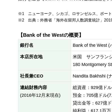
※1
ニューヨーク、シカゴ、ロサンゼルス、ポー
※2
出典：外務省「海外在留邦人数調査統計」201
【Bank of the Westの概要】
銀行名
Bank of the 
本店所在地
米国 サンフラン
180 Montgomery Str
社長兼CEO
Nandita Bakhs
連結財務内容
総資産：929億ドル(
(2016年12月末現在)
預金：705億ドル(7
貸出金等：627億ドル
純利益：617.1百万