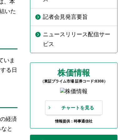
は、本
締結いた
記者会見発言要旨
ニュースリリース配信サー
ビス
していま
出する日
株価情報
（東証プライム市場 証券コード:8308）
チャートを見る
の経済
情報提供：時事通信社
みなと