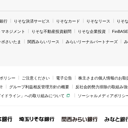
銀行
りそな決済サービス
りそなカード
りそなリース
りそ
トマネジメント
りそな不動産投資顧問
りそな企業投資
FinBASE
ラボさいたま
関西みらいリース
みらいリーナルパートナーズ
み
ィポリシー
ご注意ください
電子公告
株主さまの個人情報のお取
針
グループ利益相反管理方針の概要
反社会的勢力排除の取組み強
ガイドライン」への取り組みについて
ソーシャルメディアポリシ