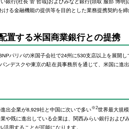
行(社長 菅 哲哉)およびみなと銀行(頭取 服部 博明)
で、同国における金融機能の提供等を目的とした業務提携契約を
配置する米国商業銀行との提携
金融機関BNPパリバの米国子会社で24州に530支店以上を展開
パンデスクや東京の駐在員事務所を通じて、米国に進
※2
出企業が8,929社と中国に次いで多い
世界最大規模
企業や既に進出している企業は、関西みらい銀行および
機能をフル活用することが可能になります。