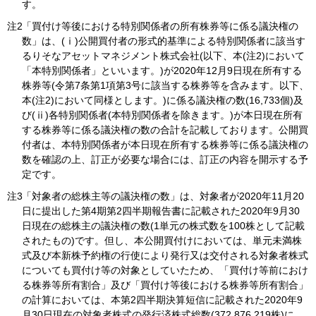
す。
注2
「買付け等後における特別関係者の所有株券等に係る議決権の
数」は、(ⅰ)公開買付者の形式的基準による特別関係者に該当す
るりそなアセットマネジメント株式会社(以下、本(注2)において
「本特別関係者」といいます。)が2020年12月9日現在所有する
株券等(令第7条第1項第3号に該当する株券等を含みます。以下、
本(注2)において同様とします。)に係る議決権の数(16,733個)及
び(ⅱ)各特別関係者(本特別関係者を除きます。)が本日現在所有
する株券等に係る議決権の数の合計を記載しております。公開買
付者は、本特別関係者が本日現在所有する株券等に係る議決権の
数を確認の上、訂正が必要な場合には、訂正の内容を開示する予
定です。
注3
「対象者の総株主等の議決権の数」は、対象者が2020年11月20
日に提出した第4期第2四半期報告書に記載された2020年9月30
日現在の総株主の議決権の数(1単元の株式数を100株として記載
されたもの)です。但し、本公開買付けにおいては、単元未満株
式及び本新株予約権の行使により発行又は交付される対象者株式
についても買付け等の対象としていたため、「買付け等前におけ
る株券等所有割合」及び「買付け等後における株券等所有割合」
の計算においては、本第2四半期決算短信に記載された2020年9
月30日現在の対象者株式の発行済株式総数(372,876,219株)に、