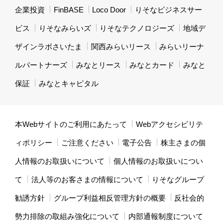
企業投資
FinBASE
Loco Door
りそなビジネスサー
ビス
りそなみらいズ
りそなテクノロジーズ
地域デ
ザインラボさいたま
関西みらいリース
みらいリーナ
ルパートナーズ
みなとリース
みなとカード
みなと
保証
みなとキャピタル
本Webサイトのご利用にあたって
Webアクセシビリテ
ィポリシー
ご注意ください
電子公告
株主さまの個
人情報のお取扱いについて
個人情報のお取扱いについ
て
法人等のお客さまの情報について
りそなグループ
勧誘方針
グループ利益相反管理方針の概要
反社会的
勢力排除の取組み強化について
内部通報制度について