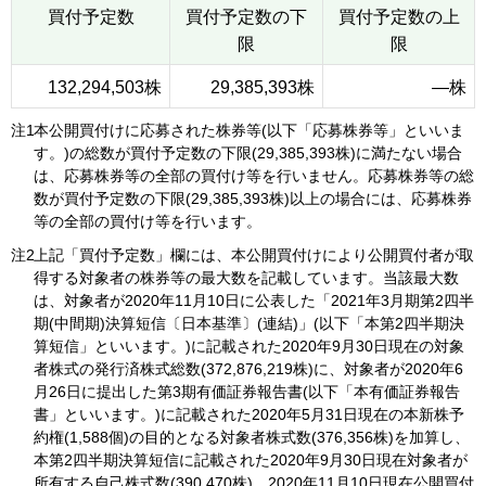
買付予定数
買付予定数の下
買付予定数の上
限
限
132,294,503株
29,385,393株
―株
注1
本公開買付けに応募された株券等(以下「応募株券等」といいま
す。)の総数が買付予定数の下限(29,385,393株)に満たない場合
は、応募株券等の全部の買付け等を行いません。応募株券等の総
数が買付予定数の下限(29,385,393株)以上の場合には、応募株券
等の全部の買付け等を行います。
注2
上記「買付予定数」欄には、本公開買付けにより公開買付者が取
得する対象者の株券等の最大数を記載しています。当該最大数
は、対象者が2020年11月10日に公表した「2021年3月期第2四半
期(中間期)決算短信〔日本基準〕(連結)」(以下「本第2四半期決
算短信」といいます。)に記載された2020年9月30日現在の対象
者株式の発行済株式総数(372,876,219株)に、対象者が2020年6
月26日に提出した第3期有価証券報告書(以下「本有価証券報告
書」といいます。)に記載された2020年5月31日現在の本新株予
約権(1,588個)の目的となる対象者株式数(376,356株)を加算し、
本第2四半期決算短信に記載された2020年9月30日現在対象者が
所有する自己株式数(390,470株)、2020年11月10日現在公開買付