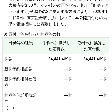
大蔵省令第38号。その後の改正を含み、以下「府令」と
いいます。)第30条の2に規定する方法により、2020年1
2月10日に東京証券取引所において、本公開買付けの結
果を報道機関に公表致しました。
(3)
買付け等を行った株券等の数
株券等の種類
①株式に換算し
②株式に換算し
た応募数
た買付数
株券
34,441,469株
34,441,469株
新株予約権証券
―株
―株
新株予約権付社債
―株
―株
券
株券等信託受益証
―株
―株
券
（ ）