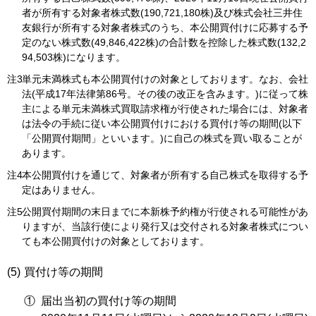
者が所有する対象者株式数(190,721,180株)及び株式会社三井住
友銀行が所有する対象者株式のうち、本公開買付けに応募する予
定のない株式数(49,846,422株)の合計数を控除した株式数(132,2
94,503株)になります。
注3
単元未満株式も本公開買付けの対象としております。なお、会社
法(平成17年法律第86号。その後の改正を含みます。)に従って株
主による単元未満株式買取請求権が行使された場合には、対象者
は法令の手続に従い本公開買付けにおける買付け等の期間(以下
「公開買付期間」といいます。)に自己の株式を買い取ることが
あります。
注4
本公開買付けを通じて、対象者が所有する自己株式を取得する予
定はありません。
注5
公開買付期間の末日までに本新株予約権が行使される可能性があ
りますが、当該行使により発行又は交付される対象者株式につい
ても本公開買付けの対象としております。
(5)
買付け等の期間
①
届出当初の買付け等の期間