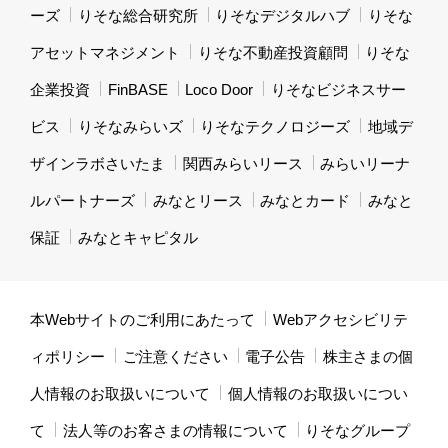
ーズ
りそな総合研究所
りそなデジタルハブ
りそな
アセットマネジメント
りそな不動産投資顧問
りそな
企業投資
FinBASE
Loco Door
りそなビジネスサー
ビス
りそなみらいズ
りそなテクノロジーズ
地域デ
ザインラボさいたま
関西みらいリース
みらいリーナ
ルパートナーズ
みなとリース
みなとカード
みなと
保証
みなとキャピタル
本Webサイトのご利用にあたって
Webアクセシビリテ
ィポリシー
ご注意ください
電子公告
株主さまの個
人情報のお取扱いについて
個人情報のお取扱いについ
て
法人等のお客さまの情報について
りそなグループ