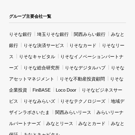
グループ主要会社一覧
りそな銀行
埼玉りそな銀行
関西みらい銀行
みなと
銀行
りそな決済サービス
りそなカード
りそなリー
ス
りそなキャピタル
りそなイノベーションパートナ
ーズ
りそな総合研究所
りそなデジタルハブ
りそな
アセットマネジメント
りそな不動産投資顧問
りそな
企業投資
FinBASE
Loco Door
りそなビジネスサー
ビス
りそなみらいズ
りそなテクノロジーズ
地域デ
ザインラボさいたま
関西みらいリース
みらいリーナ
ルパートナーズ
みなとリース
みなとカード
みなと
保証
みなとキャピタル