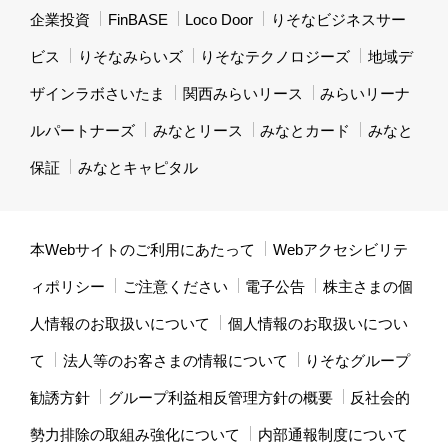
企業投資
FinBASE
Loco Door
りそなビジネスサー
ビス
りそなみらいズ
りそなテクノロジーズ
地域デ
ザインラボさいたま
関西みらいリース
みらいリーナ
ルパートナーズ
みなとリース
みなとカード
みなと
保証
みなとキャピタル
本Webサイトのご利用にあたって
Webアクセシビリテ
ィポリシー
ご注意ください
電子公告
株主さまの個
人情報のお取扱いについて
個人情報のお取扱いについ
て
法人等のお客さまの情報について
りそなグループ
勧誘方針
グループ利益相反管理方針の概要
反社会的
勢力排除の取組み強化について
内部通報制度について