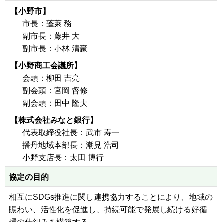
【小野市】
市長：蓬萊 務
副市長：藤井 大
副市長：小林 清豪
【小野商工会議所】
会頭：柳田 吉亮
副会頭：宮岡 督修
副会頭：田中 隆夫
【株式会社みなと銀行】
代表取締役社長：武市 寿一
播丹地域本部長：潮見 浩司
小野支店長：太田 博行
協定の目的
相互にSDGs推進に関し連携協力することにより、地域の
賑わい、活性化を促進し、持続可能で発展し続ける好循
環の仕組みを構築する