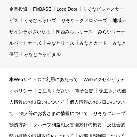
企業投資
FinBASE
Loco Door
りそなビジネスサー
ビス
りそなみらいズ
りそなテクノロジーズ
地域デ
ザインラボさいたま
関西みらいリース
みらいリーナ
ルパートナーズ
みなとリース
みなとカード
みなと
保証
みなとキャピタル
本Webサイトのご利用にあたって
Webアクセシビリテ
ィポリシー
ご注意ください
電子公告
株主さまの個
人情報のお取扱いについて
個人情報のお取扱いについ
て
法人等のお客さまの情報について
りそなグループ
勧誘方針
グループ利益相反管理方針の概要
反社会的
勢力排除の取組み強化について
内部通報制度について