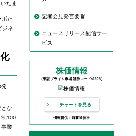
さいたま
記者会見発言要旨
ラボた
ビジネ
ニュースリリース配信サー
ビス
性化
株価情報
（東証プライム市場 証券コード:8308）
の発
チャートを見る
業とな
100
情報提供：時事通信社
、事業