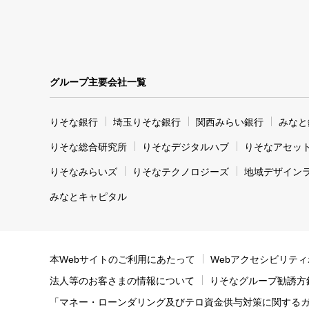
グループ主要会社一覧
りそな銀行
埼玉りそな銀行
関西みらい銀行
みなと
りそな総合研究所
りそなデジタルハブ
りそなアセッ
りそなみらいズ
りそなテクノロジーズ
地域デザイン
みなとキャピタル
本Webサイトのご利用にあたって
Webアクセシビリテ
法人等のお客さまの情報について
りそなグループ勧誘方
「マネー・ローンダリング及びテロ資金供与対策に関する