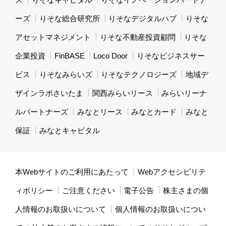
ーズ
りそな総合研究所
りそなデジタルハブ
りそな
アセットマネジメント
りそな不動産投資顧問
りそな
企業投資
FinBASE
Loco Door
りそなビジネスサー
ビス
りそなみらいズ
りそなテクノロジーズ
地域デ
ザインラボさいたま
関西みらいリース
みらいリーナ
ルパートナーズ
みなとリース
みなとカード
みなと
保証
みなとキャピタル
本Webサイトのご利用にあたって
Webアクセシビリテ
ィポリシー
ご注意ください
電子公告
株主さまの個
人情報のお取扱いについて
個人情報のお取扱いについ