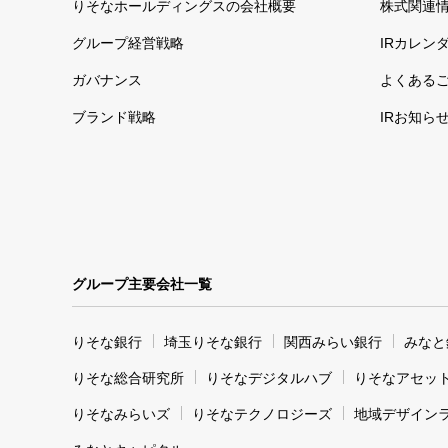
りそなホールディングスの会社概要
株式関連
グループ経営戦略
IRカレン
ガバナンス
よくある
ブランド戦略
IRお知ら
グループ主要会社一覧
りそな銀行
埼玉りそな銀行
関西みらい銀行
みなと
りそな総合研究所
りそなデジタルハブ
りそなアセッ
りそなみらいズ
りそなテクノロジーズ
地域デザイン