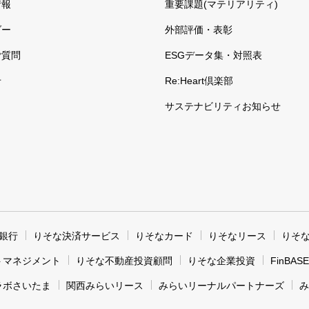
情報
重要課題(マテリアリティ)
ダー
外部評価・表彰
ご質問
ESGデータ集・対照表
せ
Re:Heart倶楽部
サステナビリティお知らせ
銀行
りそな決済サービス
りそなカード
りそなリース
りそ
トマネジメント
りそな不動産投資顧問
りそな企業投資
FinBASE
ラボさいたま
関西みらいリース
みらいリーナルパートナーズ
み