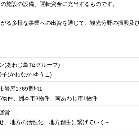
その施設の設備、運転資金に充当するものです。
ながる多様な事業への出資を通じて、観光分野の振興及
(あわじ島Tizグループ)
裕子(かわなか ゆうこ)
岩屋1769番地1
6物件、洲本市3物件、南あわじ市1物件
運営
せ、地方の活性化、地方創生に繋げていく～