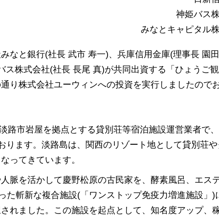
神姫バス
みなとキャピタル
と銀行(社長 武市 寿一)、兵庫信用金庫(理事長 園田
姫バス株式会社(社長 長尾 真)が共同出資する「ひょうご
の通り株式会社ユーウィンへの投資を実行しましたので
県淡路市岩屋を拠点とする貸別荘等宿泊施設運営業者で、「
ております。淡路島は、関西のリゾート地として貸別荘や
となってきています。
や人脈を活かして慶野松原の古民家を、酵素風呂、エス
った斬新な複合施設(「ワンストップ免疫力増進施設」)
択されました。この施設を起点として、知名度アップ、