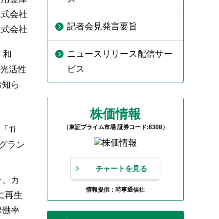
株式会社
記者会見発言要旨
株式会社
ニュースリリース配信サー
 和
ビス
観光活性
お知ら
株価情報
（東証プライム市場 証券コード:8308）
Ti
グラン
チャートを見る
テ、カ
情報提供：時事通信社
に再生
稼働率