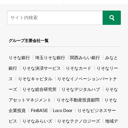
グループ主要会社一覧
りそな銀行
埼玉りそな銀行
関西みらい銀行
みなと
銀行
りそな決済サービス
りそなカード
りそなリー
ス
りそなキャピタル
りそなイノベーションパートナ
ーズ
りそな総合研究所
りそなデジタルハブ
りそな
アセットマネジメント
りそな不動産投資顧問
りそな
企業投資
FinBASE
Loco Door
りそなビジネスサー
ビス
りそなみらいズ
りそなテクノロジーズ
地域デ