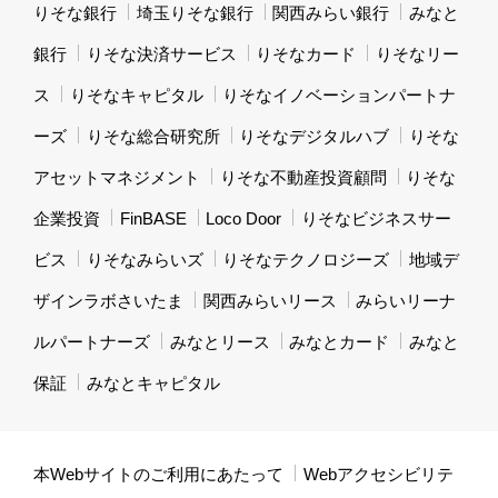
りそな銀行
埼玉りそな銀行
関西みらい銀行
みなと
銀行
りそな決済サービス
りそなカード
りそなリー
ス
りそなキャピタル
りそなイノベーションパートナ
ーズ
りそな総合研究所
りそなデジタルハブ
りそな
アセットマネジメント
りそな不動産投資顧問
りそな
企業投資
FinBASE
Loco Door
りそなビジネスサー
ビス
りそなみらいズ
りそなテクノロジーズ
地域デ
ザインラボさいたま
関西みらいリース
みらいリーナ
ルパートナーズ
みなとリース
みなとカード
みなと
保証
みなとキャピタル
本Webサイトのご利用にあたって
Webアクセシビリテ