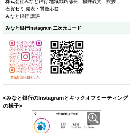
株式会社みなと銀行 地域戦略部長 楡井義丈 挨拶
石賀ゼミ 発表・質疑応答
みなと銀行 講評
みなと銀行Instagram
二次元コード
<みなと銀行のInstagramとキックオフミーティング
の様子>