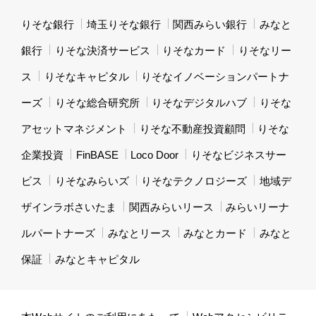
りそな銀行
埼玉りそな銀行
関西みらい銀行
みなと
銀行
りそな決済サービス
りそなカード
りそなリー
ス
りそなキャピタル
りそなイノベーションパートナ
ーズ
りそな総合研究所
りそなデジタルハブ
りそな
アセットマネジメント
りそな不動産投資顧問
りそな
企業投資
FinBASE
Loco Door
りそなビジネスサー
ビス
りそなみらいズ
りそなテクノロジーズ
地域デ
ザインラボさいたま
関西みらいリース
みらいリーナ
ルパートナーズ
みなとリース
みなとカード
みなと
保証
みなとキャピタル