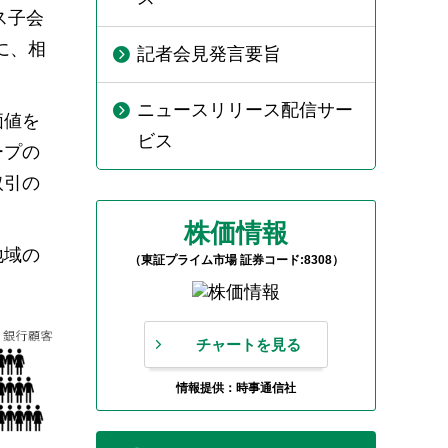
ス子会
に、相
記者会見発言要旨
ニュースリリース配信サー
価値を
ビス
ープの
取引の
株価情報
地域の
（東証プライム市場 証券コード:8308）
チャートを見る
情報提供：時事通信社