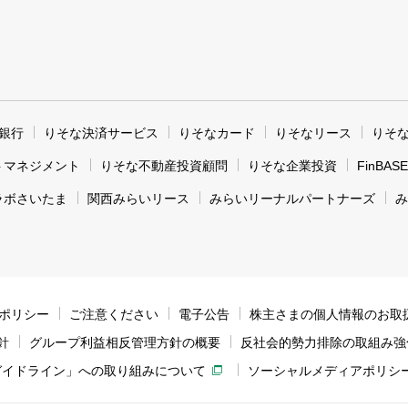
銀行
りそな決済サービス
りそなカード
りそなリース
りそ
トマネジメント
りそな不動産投資顧問
りそな企業投資
FinBASE
ラボさいたま
関西みらいリース
みらいリーナルパートナーズ
み
ィポリシー
ご注意ください
電子公告
株主さまの個人情報のお取
針
グループ利益相反管理方針の概要
反社会的勢力排除の取組み強
ガイドライン」への取り組みについて
ソーシャルメディアポリシ