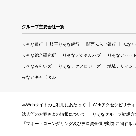
グループ主要会社一覧
りそな銀行
埼玉りそな銀行
関西みらい銀行
みなと
りそな総合研究所
りそなデジタルハブ
りそなアセッ
りそなみらいズ
りそなテクノロジーズ
地域デザイン
みなとキャピタル
本Webサイトのご利用にあたって
Webアクセシビリテ
法人等のお客さまの情報について
りそなグループ勧誘方
「マネー・ローンダリング及びテロ資金供与対策に関する