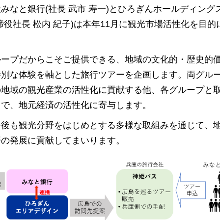
なと銀行(社長 武市 寿一)とひろぎんホールディング
役社長 松内 紀子)は本年11月に観光市場活性化を目的
ループだからこそご提供できる、地域の文化的・歴史的
特別な体験を軸とした旅行ツアーを企画します。両グル
の地域の観光産業の活性化に貢献する他、各グループと
とで、地元経済の活性化に寄与します。
今後も観光分野をはじめとする多様な取組みを通じて、
済の発展に貢献してまいります。