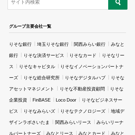
グループ主要会社一覧
りそな銀行
埼玉りそな銀行
関西みらい銀行
みなと
銀行
りそな決済サービス
りそなカード
りそなリー
ス
りそなキャピタル
りそなイノベーションパートナ
ーズ
りそな総合研究所
りそなデジタルハブ
りそな
アセットマネジメント
りそな不動産投資顧問
りそな
企業投資
FinBASE
Loco Door
りそなビジネスサー
ビス
りそなみらいズ
りそなテクノロジーズ
地域デ
ザインラボさいたま
関西みらいリース
みらいリーナ
ルパートナーズ
みなとリース
みなとカード
みなと