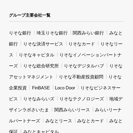
グループ主要会社一覧
りそな銀行
埼玉りそな銀行
関西みらい銀行
みなと
銀行
りそな決済サービス
りそなカード
りそなリー
ス
りそなキャピタル
りそなイノベーションパートナ
ーズ
りそな総合研究所
りそなデジタルハブ
りそな
アセットマネジメント
りそな不動産投資顧問
りそな
企業投資
FinBASE
Loco Door
りそなビジネスサー
ビス
りそなみらいズ
りそなテクノロジーズ
地域デ
ザインラボさいたま
関西みらいリース
みらいリーナ
ルパートナーズ
みなとリース
みなとカード
みなと
保証
みなとキャピタル