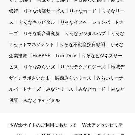
銀行
りそな決済サービス
りそなカード
りそなリー
ス
りそなキャピタル
りそなイノベーションパートナ
ーズ
りそな総合研究所
りそなデジタルハブ
りそな
アセットマネジメント
りそな不動産投資顧問
りそな
企業投資
FinBASE
Loco Door
りそなビジネスサー
ビス
りそなみらいズ
りそなテクノロジーズ
地域デ
ザインラボさいたま
関西みらいリース
みらいリーナ
ルパートナーズ
みなとリース
みなとカード
みなと
保証
みなとキャピタル
本Webサイトのご利用にあたって
Webアクセシビリテ