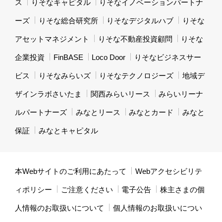
ス
りそなキャピタル
りそなイノベーションパートナ
ーズ
りそな総合研究所
りそなデジタルハブ
りそな
アセットマネジメント
りそな不動産投資顧問
りそな
企業投資
FinBASE
Loco Door
りそなビジネスサー
ビス
りそなみらいズ
りそなテクノロジーズ
地域デ
ザインラボさいたま
関西みらいリース
みらいリーナ
ルパートナーズ
みなとリース
みなとカード
みなと
保証
みなとキャピタル
本Webサイトのご利用にあたって
Webアクセシビリテ
ィポリシー
ご注意ください
電子公告
株主さまの個
人情報のお取扱いについて
個人情報のお取扱いについ