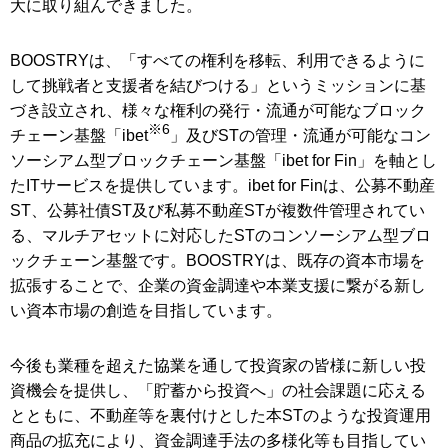
大に取り組んできました。
BOOSTRYは、「すべての権利を移転、利用できるように
して挑戦者と支援者を結びつける」というミッションに基
づき設立され、様々な権利の発行・流通が可能なブロック
※6
チェーン基盤「ibet
」及びSTの管理・流通が可能なコン
ソーシアム型ブロックチェーン基盤「ibet for Fin」を軸とし
たITサービスを提供しています。ibet for Finは、公募不動産
ST、公募社債ST及び私募不動産STが複数件管理されてい
る、マルチアセットに対応したSTのコンソーシアム型ブロ
ックチェーン基盤です。BOOSTRYは、既存の資本市場を
拡張することで、企業の資金調達や本業支援に繋がる新し
い資本市場の創造を目指しています。
今後も業種を超えた協業を通して投資家の皆様に新しい投
資機会を提供し、「貯蓄から投資へ」の社会課題に応える
とともに、不動産等を裏付けとした本STのような投資運用
商品の拡充により、資金調達手法の多様化等も目指してい