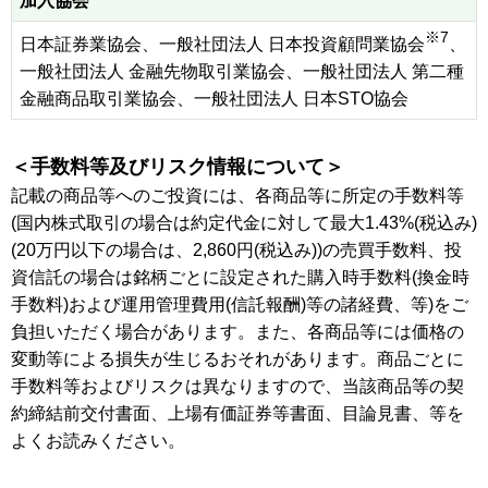
加入協会
※7
日本証券業協会、一般社団法人 日本投資顧問業協会
、
一般社団法人 金融先物取引業協会、一般社団法人 第二種
金融商品取引業協会、一般社団法人 日本STO協会
＜手数料等及びリスク情報について＞
記載の商品等へのご投資には、各商品等に所定の手数料等
(国内株式取引の場合は約定代金に対して最大1.43%(税込み)
(20万円以下の場合は、2,860円(税込み))の売買手数料、投
資信託の場合は銘柄ごとに設定された購入時手数料(換金時
手数料)および運用管理費用(信託報酬)等の諸経費、等)をご
負担いただく場合があります。また、各商品等には価格の
変動等による損失が生じるおそれがあります。商品ごとに
手数料等およびリスクは異なりますので、当該商品等の契
約締結前交付書面、上場有価証券等書面、目論見書、等を
よくお読みください。