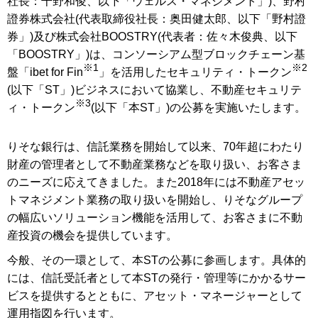
社長：千野和俊、以下「ウェルス・マネジメント」)、野村
證券株式会社(代表取締役社長：奥田健太郎、以下「野村證
券」)及び株式会社BOOSTRY(代表者：佐々木俊典、以下
「BOOSTRY」)は、コンソーシアム型ブロックチェーン基
※1
※2
盤「ibet for Fin
」を活用したセキュリティ・トークン
(以下「ST」)ビジネスにおいて協業し、不動産セキュリテ
※3
ィ・トークン
(以下「本ST」)の公募を実施いたします。
りそな銀行は、信託業務を開始して以来、70年超にわたり
財産の管理者として不動産業務などを取り扱い、お客さま
のニーズに応えてきました。また2018年には不動産アセッ
トマネジメント業務の取り扱いを開始し、りそなグループ
の幅広いソリューション機能を活用して、お客さまに不動
産投資の機会を提供しています。
今般、その一環として、本STの公募に参画します。具体的
には、信託受託者として本STの発行・管理等にかかるサー
ビスを提供するとともに、アセット・マネージャーとして
運用指図を行います。