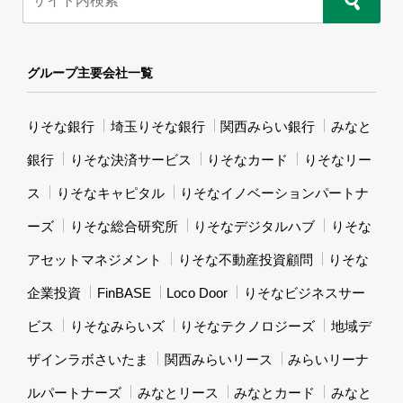
グループ主要会社一覧
りそな銀行
埼玉りそな銀行
関西みらい銀行
みなと
銀行
りそな決済サービス
りそなカード
りそなリー
ス
りそなキャピタル
りそなイノベーションパートナ
ーズ
りそな総合研究所
りそなデジタルハブ
りそな
アセットマネジメント
りそな不動産投資顧問
りそな
企業投資
FinBASE
Loco Door
りそなビジネスサー
ビス
りそなみらいズ
りそなテクノロジーズ
地域デ
ザインラボさいたま
関西みらいリース
みらいリーナ
ルパートナーズ
みなとリース
みなとカード
みなと