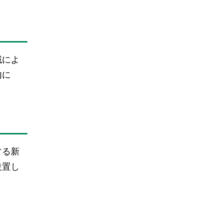
域によ
内に
する新
設置し