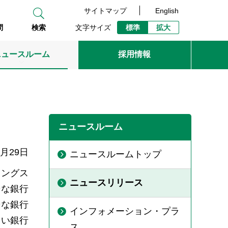
サイトマップ
English
文字サイズ
標準
拡大
問
検索
ニュースルーム
採用情報
ニュースルーム
2月29日
ニュースルームトップ
ィングス
ニュースリリース
そな銀行
そな銀行
インフォメーション・プラ
らい銀行
ス