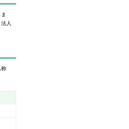
しま
、法人
名称