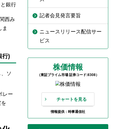
なと銀行
記者会見発言要旨
、関西み
しま
ニュースリリース配信サー
ビス
銀行)
株価情報
し、ソ
（東証プライム市場 証券コード:8308）
ポレー
チャートを見る
室を
情報提供：時事通信社