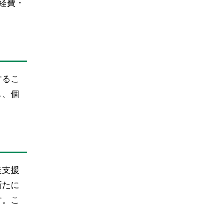
経費・
するこ
し、個
走支援
新たに
す。こ