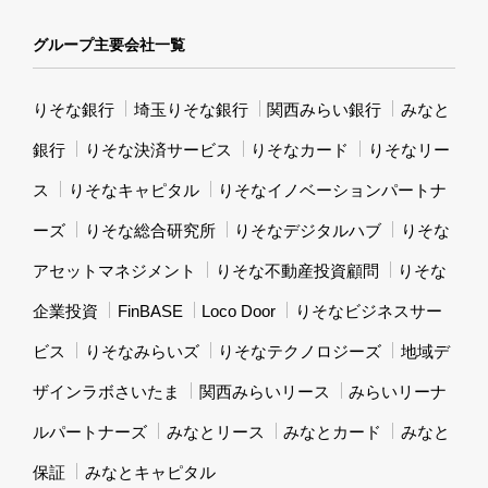
グループ主要会社一覧
りそな銀行
埼玉りそな銀行
関西みらい銀行
みなと
銀行
りそな決済サービス
りそなカード
りそなリー
ス
りそなキャピタル
りそなイノベーションパートナ
ーズ
りそな総合研究所
りそなデジタルハブ
りそな
アセットマネジメント
りそな不動産投資顧問
りそな
企業投資
FinBASE
Loco Door
りそなビジネスサー
ビス
りそなみらいズ
りそなテクノロジーズ
地域デ
ザインラボさいたま
関西みらいリース
みらいリーナ
ルパートナーズ
みなとリース
みなとカード
みなと
保証
みなとキャピタル