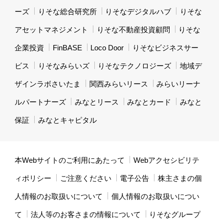
ーズ
りそな総合研究所
りそなデジタルハブ
りそな
アセットマネジメント
りそな不動産投資顧問
りそな
企業投資
FinBASE
Loco Door
りそなビジネスサー
ビス
りそなみらいズ
りそなテクノロジーズ
地域デ
ザインラボさいたま
関西みらいリース
みらいリーナ
ルパートナーズ
みなとリース
みなとカード
みなと
保証
みなとキャピタル
本Webサイトのご利用にあたって
Webアクセシビリテ
ィポリシー
ご注意ください
電子公告
株主さまの個
人情報のお取扱いについて
個人情報のお取扱いについ
て
法人等のお客さまの情報について
りそなグループ