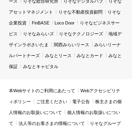
ーズ
りそな総合研究所
りそなデジタルハブ
りそな
アセットマネジメント
りそな不動産投資顧問
りそな
企業投資
FinBASE
Loco Door
りそなビジネスサー
ビス
りそなみらいズ
りそなテクノロジーズ
地域デ
ザインラボさいたま
関西みらいリース
みらいリーナ
ルパートナーズ
みなとリース
みなとカード
みなと
保証
みなとキャピタル
本Webサイトのご利用にあたって
Webアクセシビリテ
ィポリシー
ご注意ください
電子公告
株主さまの個
人情報のお取扱いについて
個人情報のお取扱いについ
て
法人等のお客さまの情報について
りそなグループ