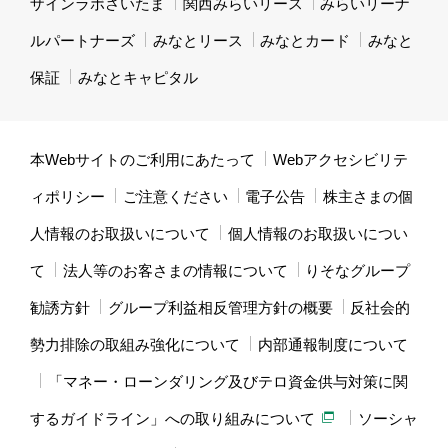
ザインラボさいたま
関西みらいリース
みらいリーナ
ルパートナーズ
みなとリース
みなとカード
みなと
保証
みなとキャピタル
本Webサイトのご利用にあたって
Webアクセシビリテ
ィポリシー
ご注意ください
電子公告
株主さまの個
人情報のお取扱いについて
個人情報のお取扱いについ
て
法人等のお客さまの情報について
りそなグループ
勧誘方針
グループ利益相反管理方針の概要
反社会的
勢力排除の取組み強化について
内部通報制度について
「マネー・ローンダリング及びテロ資金供与対策に関
するガイドライン」への取り組みについて
ソーシャ