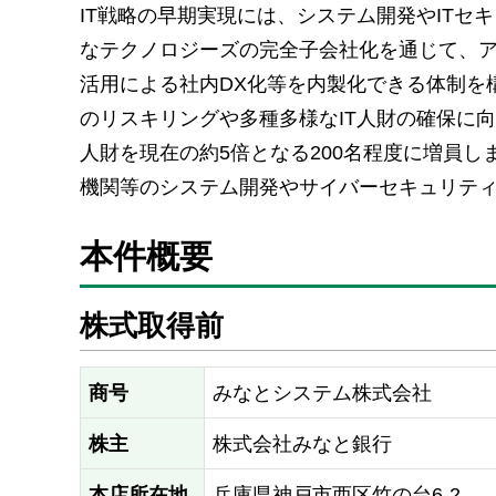
IT戦略の早期実現には、システム開発やITセ
なテクノロジーズの完全子会社化を通じて、ア
活用による社内DX化等を内製化できる体制を
のリスキリングや多種多様なIT人財の確保に向
人財を現在の約5倍となる200名程度に増員
機関等のシステム開発やサイバーセキュリテ
本件概要
株式取得前
商号
みなとシステム株式会社
株主
株式会社みなと銀行
本店所在地
兵庫県神戸市西区竹の台6-2