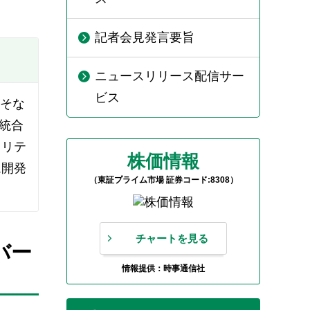
。
記者会見発言要旨
ニュースリリース配信サー
ビス
りそな
統合
ュリテ
株価情報
ム開発
（東証プライム市場 証券コード:8308）
チャートを見る
バー
情報提供：時事通信社