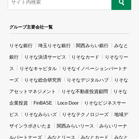
グループ主要会社一覧
りそな銀行
埼玉りそな銀行
関西みらい銀行
みなと
銀行
りそな決済サービス
りそなカード
りそなリー
ス
りそなキャピタル
りそなイノベーションパートナ
ーズ
りそな総合研究所
りそなデジタルハブ
りそな
アセットマネジメント
りそな不動産投資顧問
りそな
企業投資
FinBASE
Loco Door
りそなビジネスサー
ビス
りそなみらいズ
りそなテクノロジーズ
地域デ
ザインラボさいたま
関西みらいリース
みらいリーナ
ルパートナーズ
みなとリース
みなとカード
みなと