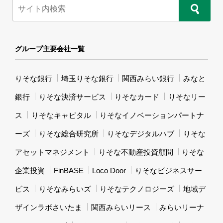
グループ主要会社一覧
りそな銀行
埼玉りそな銀行
関西みらい銀行
みなと
銀行
りそな決済サービス
りそなカード
りそなリー
ス
りそなキャピタル
りそなイノベーションパートナ
ーズ
りそな総合研究所
りそなデジタルハブ
りそな
アセットマネジメント
りそな不動産投資顧問
りそな
企業投資
FinBASE
Loco Door
りそなビジネスサー
ビス
りそなみらいズ
りそなテクノロジーズ
地域デ
ザインラボさいたま
関西みらいリース
みらいリーナ